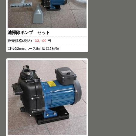
池掃除ポンプ セット
販売価格(税込)
133,100
円
口径32mmホース8m 吸口2種類