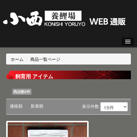
新規会員登録
ホーム
/
商品一覧ページ
ログイン
飼育用 アイテム
商品数8件
価格順
新着順
表示件数