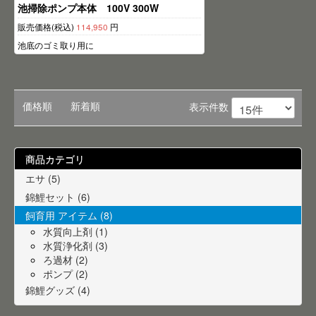
池掃除ポンプ本体 100V 300W
販売価格(税込)
114,950
円
池底のゴミ取り用に
価格順
新着順
表示件数
商品カテゴリ
エサ (5)
錦鯉セット (6)
飼育用 アイテム (8)
水質向上剤 (1)
水質浄化剤 (3)
ろ過材 (2)
ポンプ (2)
錦鯉グッズ (4)