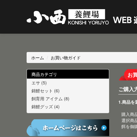
ホーム
/
お買い物ガイド
商品カテゴリ
お
エサ (5)
ご購入
錦鯉セット (6)
飼育用 アイテム (8)
1.商品
錦鯉グッズ (4)
購入商
選択商
餌を御