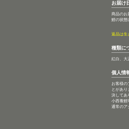
お届け
商品のお
鯉の状態
返品は生
種類に
紅白、大
個人情
お客様の
とがあり
決してあ
小西養鯉
通常のア