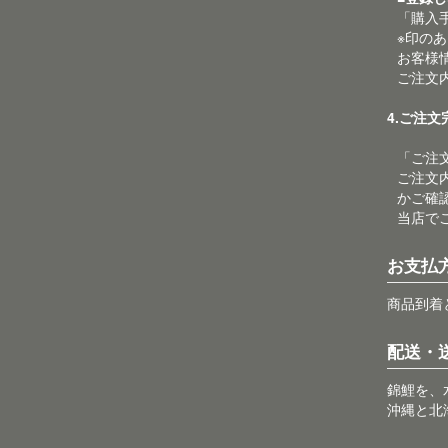
「購入
※印の
お客様
ご注文
4.ご注
「ご注
ご注文
かご確
当店で
お支払
商品到着
配送・
錦鯉を、
沖縄と北