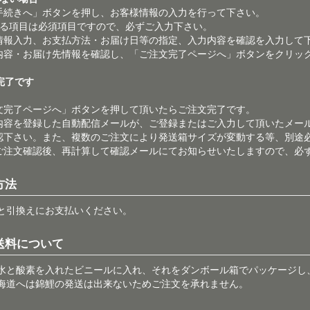
手続きへ」ボタンを押し、お客様情報の入力を行って下さい。
ある項目は必須項目ですので、必ずご入力下さい。
情報入力、お支払方法・お届け日等の指定、入力内容を確認を入力して
内容・お届け先情報を確認し、「ご注文完了ページへ」ボタンをクリッ
文完了です
文完了ページへ」ボタンを押して頂いたらご注文完了です。
内容を登録した自動配信メールが、ご登録またはご入力して頂いたメー
認下さい。また、複数のご注文により発送箱サイズが変動する等、別途
ご注文確認後、再計算して確認メールにてお知らせいたしますので、必
方法
と引換えにお支払いください。
送料について
水と酸素を入れたビニールに入れ、それをダンボール箱でパッケージし
海道へは錦鯉の発送は出来ないためご注文を承れません。