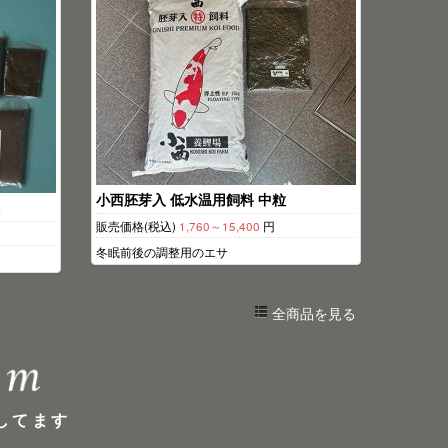
小西胚芽入 低水温用飼料 中粒
販売価格(税込)
1,760～15,400
円
冬眠前後の調整用のエサ
全商品を見る
してます