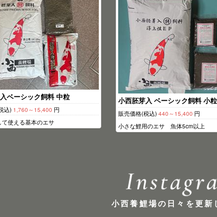
入ベーシック飼料 中粒
小西胚芽入 ベーシック飼料 小粒
税込)
1,760～15,400
円
販売価格(税込)
440～15,400
円
して使える基本のエサ
小さな鯉用のエサ 魚体5cm以上
小西養鯉場の日々を更新