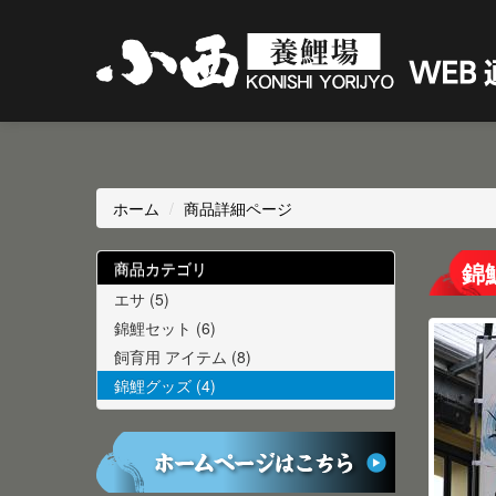
ホーム
/
商品詳細ページ
錦
商品カテゴリ
エサ (5)
錦鯉セット (6)
飼育用 アイテム (8)
錦鯉グッズ (4)