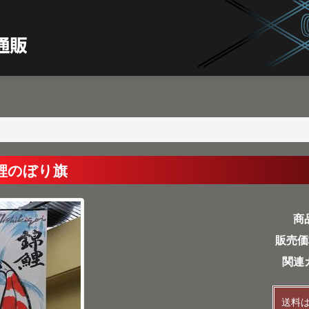
鯉のぼり旗
商
販売価
関連
送料