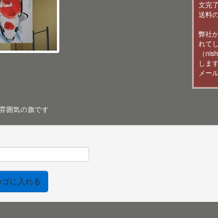
文完
送料の
弊社
れて
（ni
しま
メールは
雰囲気の旗です
カゴに入れる