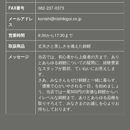
FAX番号
082-237-0373
メールアドレ
konishi@nishikigoi.co.jp
ス
営業時間
9:30から17:30まで
取扱商品
丈夫さと美しさを備えた錦鯉
メッセージ
当店では、初心者から上級者の方まで、あり
とあらゆる錦鯉についての疑間に、経験豊富
なスタッフが親切、ていねいにお答えしま
す。
さあ、みなさんもぜひ錦鯉と一緒に暮らす、
「優雅で心がいやされる一日」を始めましょ
う。当店では一尾500円の安価な錦鯉からハ
イレベルな錦鯉まで、ありとあらゆる品種を
取りそろえて、みなさまのお越しを心よりお
待ちしております。