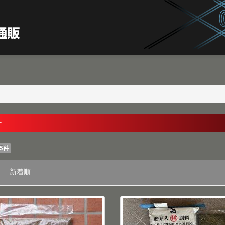
サ
5件
新着順