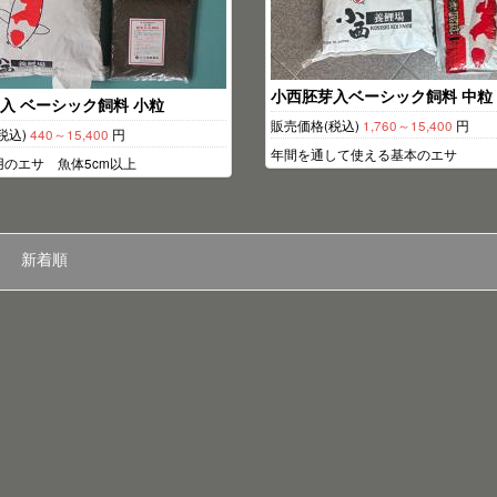
小西胚芽入ベーシック飼料 中粒
入 ベーシック飼料 小粒
販売価格(税込)
1,760～15,400
円
税込)
440～15,400
円
年間を通して使える基本のエサ
のエサ 魚体5cm以上
新着順