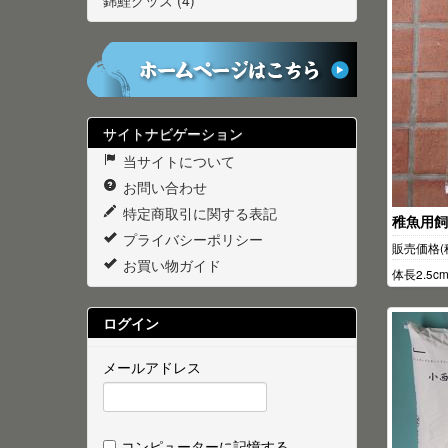
錦鯉グッズ (4)
サイトナビゲーション
当サイトについて
お問い合わせ
特定商取引に関する表記
稚魚用飼料
プライバシーポリシー
販売価格(
お買い物ガイド
体長2.5
ログイン
メールアドレス
コンピューターに記憶する