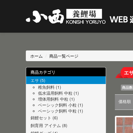
ホーム
/
商品一覧ページ
商品カテゴリ
エ
エサ (5)
稚魚飼料 (1)
商品数
低水温用飼料 中粒 (1)
増体用飼料 中粒 (1)
価格順
ベーシック飼料 小粒 (1)
ベーシック飼料 中粒 (1)
錦鯉セット (6)
飼育用 アイテム (8)