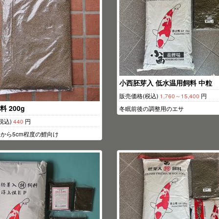
小西胚芽入 低水温用飼料 中粒
販売価格(税込)
1,760～15,400
円
 200g
冬眠前後の調整用のエサ
税込)
440
円
cmから5cm程度の鯉向け